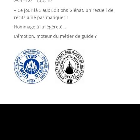
Articles récents
« Ce jour-là » aux Éditions Glénat, un recueil de
récits à ne pas manquer !
Hommage à la légèreté…
L’émotion, moteur du métier de guide ?
Suivez-nous