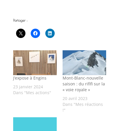
Partager :
J’expose à Engins
Mont-Blanc-nouvelle
saison : du rififi sur la
23 janvier 2024
« voie royale »
Dans "Mes actions"
20 avril 2023
Dans "Mes réactions
!"