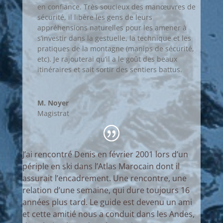
en confiance.
Très soucieux des manœuvres de
sécurité, il libère les gens de leurs
appréhensions naturelles pour les amener à
s’investir dans la gestuelle, la technique et les
pratiques de la montagne (manips de sécurité,
etc). Je rajouterai qu’il a le goût des beaux
itinéraires et sait sortir des sentiers battus.
M. Noyer
Magistrat
J’ai rencontré Denis en février 2001 lors d’un
périple en ski dans l’Atlas Marocain dont il
assurait l’encadrement. Une rencontre, une
relation d’une semaine, qui dure toujours 16
années plus tard. Le guide est devenu un ami
et cette amitié nous a conduit dans les Andes,