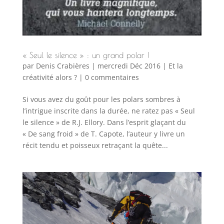
« Seul le silence » : un grand polar !
par
Denis Crabières
|
mercredi Déc 2016
|
Et la
créativité alors ?
|
0 commentaires
Si vous avez du goût pour les polars sombres à
l’intrigue inscrite dans la durée, ne ratez pas « Seul
le silence » de R.J. Ellory. Dans l’esprit glaçant du
« De sang froid » de T. Capote, l’auteur y livre un
récit tendu et poisseux retraçant la quête...