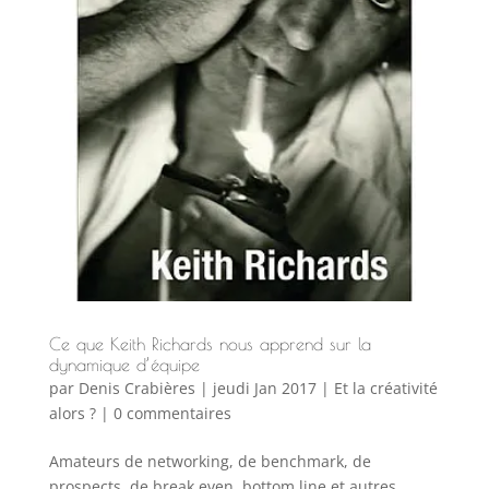
Ce que Keith Richards nous apprend sur la
dynamique d’équipe
par
Denis Crabières
|
jeudi Jan 2017
|
Et la créativité
alors ?
|
0 commentaires
Amateurs de networking, de benchmark, de
prospects, de break even, bottom line et autres