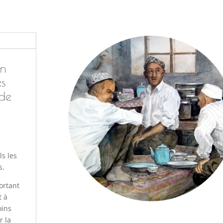
on
es
 de
s les
s.
ortant
t à
oins
r la