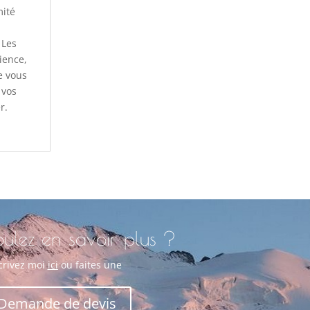
mité
 Les
ience,
e vous
 vos
r.
ulez en savoir plus ?
crivez moi
ici
ou faites une
Demande de devis