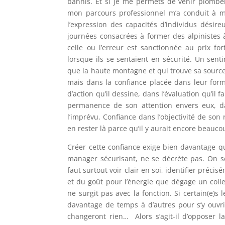
bannis. Et si je me permets de venir plombe
mon parcours professionnel m’a conduit à m’
l’expression des capacités d’individus désir
journées consacrées à former des alpinistes à
celle ou l’erreur est sanctionnée au prix fo
lorsque ils se sentaient en sécurité. Un se
que la haute montagne et qui trouve sa sourc
mais dans la confiance placée dans leur form
d’action qu’il dessine, dans l’évaluation qu’il f
permanence de son attention envers eux, da
l’imprévu. Confiance dans l’objectivité de son 
en rester là parce qu’il y aurait encore beauco
Créer cette confiance exige bien davantage q
manager sécurisant, ne se décrète pas. On s
faut surtout voir clair en soi, identifier précis
et du goût pour l’énergie que dégage un colle
ne surgit pas avec la fonction. Si certain(e)s 
davantage de temps à d’autres pour s’y ouvrir.
changeront rien… Alors s’agit-il d’opposer l