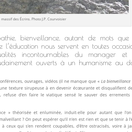
 massif des Écrins. Photo J.P. Courvoisier
pathie, bienveillance, autant de mots que 
’éducation nous servent en toutes occasio
ualités incontournables du manager et
oudainement ouverts à un humanisme au d
 conférences, ouvrages, vidéos (il ne manque que «
La bienveillance
une texture sirupeuse à en devenir écœurante et disqualifient de
s, refuse d’en faire le viatique sensé le sauver des errements
nce » théorisée et enluminée, induit-elle pour autant que l’on
malveillant ? On peut espérer qu’il n’en est rien et que se tenir à l’
ceux qui s’en rendent coupables, d’être ostracisés, voire à j