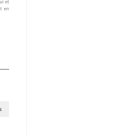
ui et
st en
s