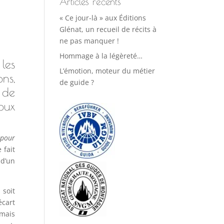
Articles récents
« Ce jour-là » aux Éditions
Glénat, un recueil de récits à
ne pas manquer !
Hommage à la légèreté…
les
L’émotion, moteur du métier
ns,
de guide ?
 de
oux
 pour
 fait
 d’un
 soit
écart
amais