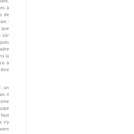
nant,
ces à
es de
aie :
t que
u sûr
iques
cadre
ns la
ace à
-être
r, un
is il
uisme
quipe
 faut
s n’y
evons