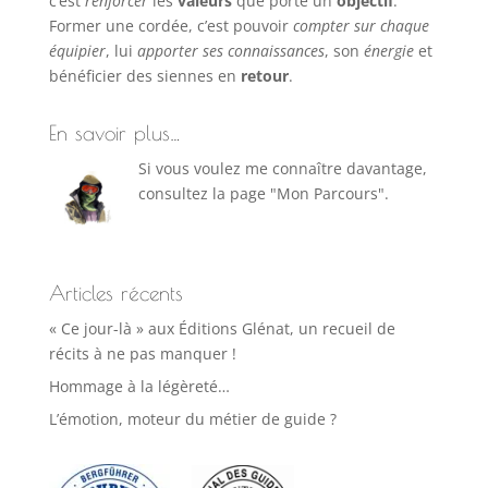
c’est
renforcer
les
valeurs
que porte un
objectif
.
Former une cordée, c’est pouvoir
compter sur chaque
équipier
, lui
apporter ses connaissances
, son
énergie
et
bénéficier des siennes en
retour
.
En savoir plus…
Si vous voulez me connaître davantage,
consultez la page "Mon Parcours".
Articles récents
« Ce jour-là » aux Éditions Glénat, un recueil de
récits à ne pas manquer !
Hommage à la légèreté…
L’émotion, moteur du métier de guide ?