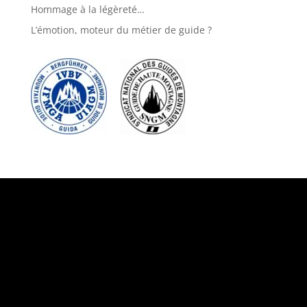
Hommage à la légèreté…
L’émotion, moteur du métier de guide ?
Suivez-nous