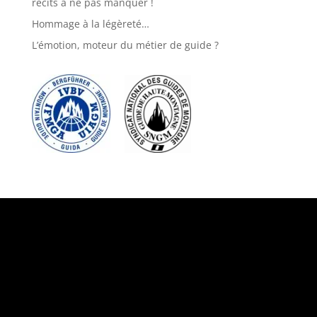
récits à ne pas manquer !
Hommage à la légèreté…
L’émotion, moteur du métier de guide ?
Suivez-nous