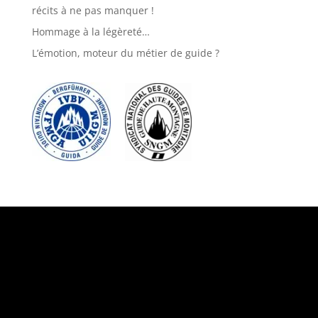
récits à ne pas manquer !
Hommage à la légèreté…
L’émotion, moteur du métier de guide ?
Suivez-nous