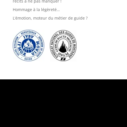
récits à ne pas manquer !
Hommage à la légèreté…
L’émotion, moteur du métier de guide ?
Suivez-nous