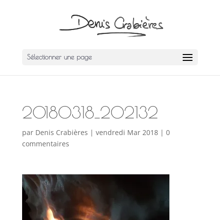
Sélectionner une page
20180318_202132
par
Denis Crabières
|
vendredi Mar 2018
|
0
commentaires