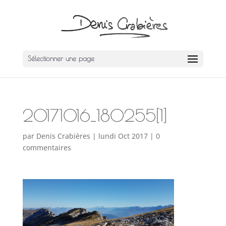
Sélectionner une page
20171016_180255[1]
par
Denis Crabières
|
lundi Oct 2017
|
0
commentaires