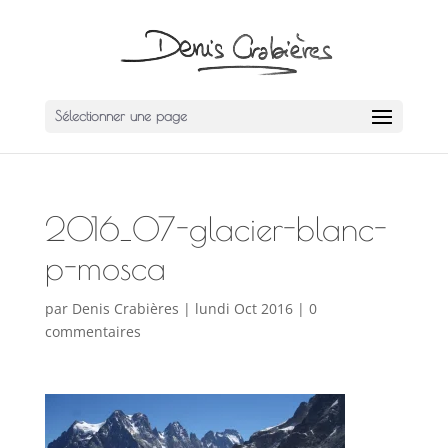
Sélectionner une page
2016_07-glacier-blanc-
p-mosca
par
Denis Crabières
|
lundi Oct 2016
|
0
commentaires