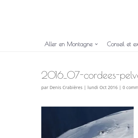
Aller en Montagne
Conseil et ex
2016_07-cordees-pel
par
Denis Crabières
|
lundi Oct 2016
|
0 comm