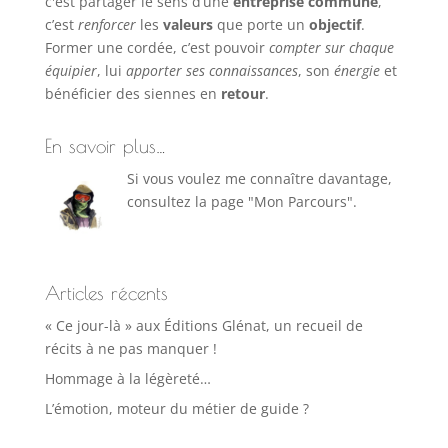
c'est partager le sens d’une
entreprise commune
,
c’est
renforcer
les
valeurs
que porte un
objectif
.
Former une cordée, c’est pouvoir
compter sur chaque
équipier
, lui
apporter ses connaissances
, son
énergie
et
bénéficier des siennes en
retour
.
En savoir plus…
Si vous voulez me connaître davantage,
consultez la page "Mon Parcours".
Articles récents
« Ce jour-là » aux Éditions Glénat, un recueil de
récits à ne pas manquer !
Hommage à la légèreté…
L’émotion, moteur du métier de guide ?