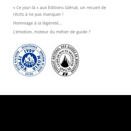
« Ce jour-là » aux Éditions Glénat, un recueil de
récits à ne pas manquer !
Hommage à la légèreté…
L’émotion, moteur du métier de guide ?
Suivez-nous