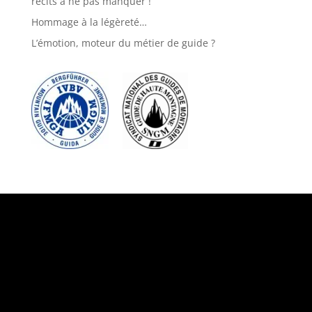
récits à ne pas manquer !
Hommage à la légèreté…
L’émotion, moteur du métier de guide ?
Suivez-nous