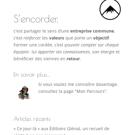
S’encorder,
c'est partager le sens d’une
entreprise commune
,
c’est
renforcer
les
valeurs
que porte un
objectif
.
Former une cordée, c’est pouvoir
compter sur chaque
équipier
, lui
apporter ses connaissances
, son
énergie
et
bénéficier des siennes en
retour
.
En savoir plus…
Si vous voulez me connaître davantage,
consultez la page "Mon Parcours".
Articles récents
« Ce jour-là » aux Éditions Glénat, un recueil de