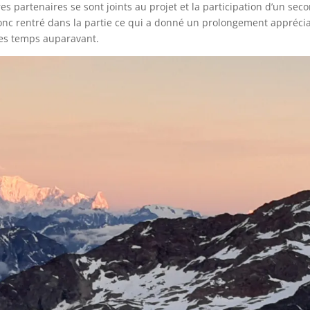
res partenaires se sont joints au projet et la participation d’un sec
onc rentré dans la partie ce qui a donné un prolongement appréci
es temps auparavant.