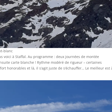
ont-blanc
s voici à Staffal. Au programme : deux journées de montée
ensuite carte blanche ! Rythme modéré de rigueur – certaines
rt honorables et là, il s’agit juste de s’échauffer… Le meilleur est 