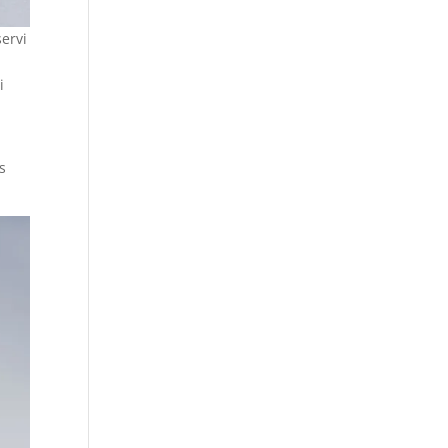
ervi
i
as