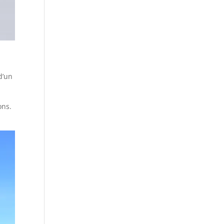
d’un
ons.